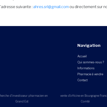
 l'adresse suivante :
ahres.srl@gmail.com
ou directement sur not
Navigation
Accueil
Qui sommes-nous ?
Informations
Pharmacie à vendre
Contact
herche d'investisseur pharmacien en
vente d'officine en Bourgogne Fran
Grand Est
Comté