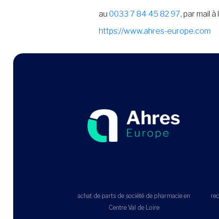
au
0033 7 84 45 82 97
, par mail à
https://www.ahres-europe.com
achat de parts de société de pharmacie en
rec
Centre Val de Loire