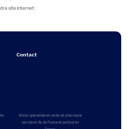
re site internet :
Contact
che
Ahres spécialiste en vente de pharmacie
recrute en Ile de France et partout en