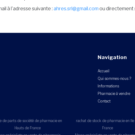
mail à l'adresse suivante :
ahres.srl@gmail.com
ou directement su
Navigation
Accueil
Qui sommes-nous ?
Informations
Pharmacie à vendre
Contact
e de parts de société de pharmacie en
rachat de stock de pharmacie en Ile
Hauts de France
France