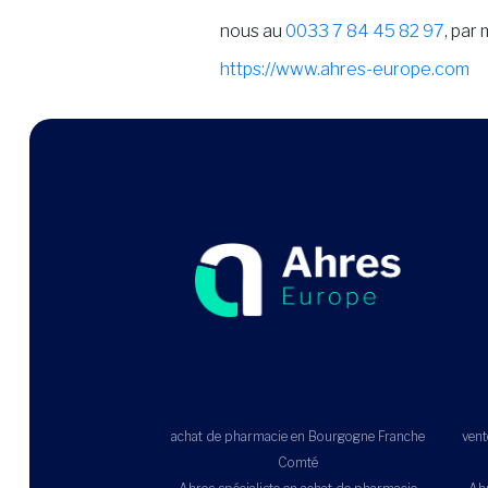
nous au
0033 7 84 45 82 97
, par 
https://www.ahres-europe.com
achat de pharmacie en Bourgogne Franche
vent
Comté